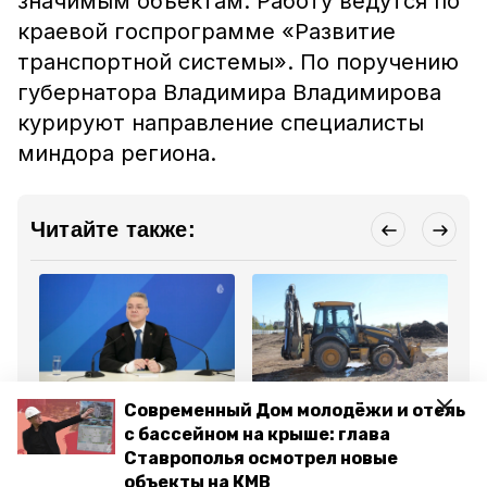
значимым объектам. Работу ведутся по
краевой госпрограмме «Развитие
транспортной системы». По поручению
губернатора Владимира Владимирова
курируют направление специалисты
миндора региона.
Читайте также:
Образование
Образование
Об
Современный Дом молодёжи и отель
22 апреля 2025, 15:59
15 апреля 2025, 14:21
10
Губернатор: Работы по
Губернатор Владимиров
Гу
с бассейном на крыше: глава
строительству нового
анонсировал появление
ст
Ставрополья осмотрел новые
корпуса детсада в
нового детского сада в
«Р
Кисловодске начаты
Кисловодске
объекты на КМВ