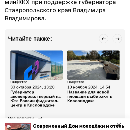
минЖКХ при поддержке губернатора
Ставропольского края Владимира
Владимирова.
Читайте также:
Общество
Общество
Об
30 октября 2024, 13:20
19 ноября 2024, 14:54
18
Губернатор
Название для новой
Ту
анонсировал первый на
площади выбирают в
ин
Юге России фиджитал-
Кисловодске
ис
центр в Кисловодске
по
Все новости
Современный Дом молодёжи и отель