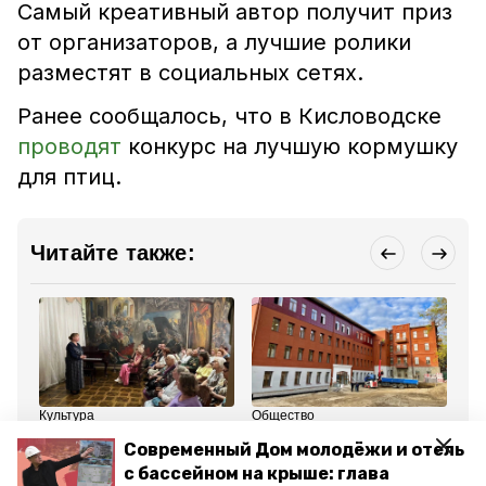
Самый креативный автор получит приз
от организаторов, а лучшие ролики
разместят в социальных сетях.
Ранее сообщалось, что в Кисловодске
проводят
конкурс на лучшую кормушку
для птиц.
Читайте также:
Культура
Общество
Об
1 ноября 2024, 11:44
30 октября 2024, 17:33
30
Современный Дом молодёжи и отель
Акция «Ночь искусств»
Реконструкцию
«А
пройдёт в музее «Дача
музыкальной школы в
ди
с бассейном на крыше: глава
Шаляпина» в
Кисловодске хотят
вы