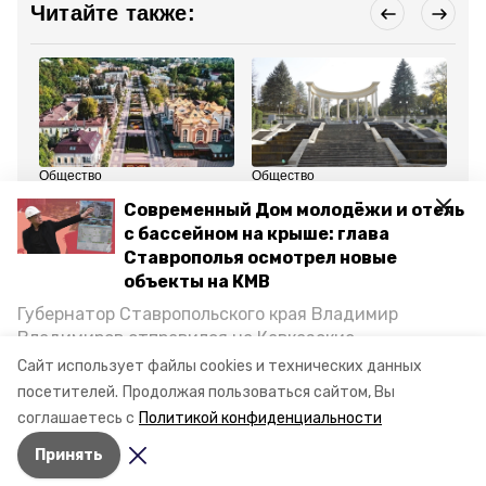
Читайте также:
Общество
Общество
Об
20 марта 2024, 15:54
19 марта 2024, 12:56
18
Современный Дом молодёжи и отель
Кисловодск вошел в топ
После реконструкции
Ак
рейтинга экономичной
откроют один из
пр
с бассейном на крыше: глава
аренды на майские
исторических
из
Ставрополья осмотрел новые
праздники
санаториев в
Кисловодске
объекты на КМВ
Губернатор Ставропольского края Владимир
Все новости
Владимиров отправился на Кавказские
Минеральные Воды, чтобы проинспектировать
Сайт использует файлы cookies и технических данных
строительство объектов в Кисловодске и
посетителей.
Продолжая пользоваться сайтом, Вы
ставропольский край
кисловодск
Минводах, а также выслушать предложения о
соглашаетесь с
Политикой конфиденциальности
постройке новых точек притяжения для местных
Принять
жителей. Подробнее — в материале «Победы26».
Авторы:
Елизавета Боброва