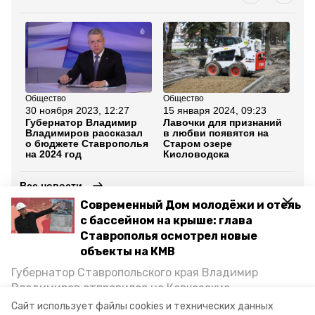
Общество
Общество
Об
30 ноября 2023, 12:27
15 января 2024, 09:23
13
Губернатор Владимир
Лавочки для признаний
Бо
Владимиров рассказал
в любви появятся на
Ки
о бюджете Ставрополья
Старом озере
на
на 2024 год
Кисловодска
Все новости
Современный Дом молодёжи и отель
с бассейном на крыше: глава
кисловодск
ставропольский край
Ставрополья осмотрел новые
объекты на КМВ
крещенские купания
Губернатор Ставропольского края Владимир
Владимиров отправился на Кавказские
национальный парк кисловодский
Минеральные Воды, чтобы проинспектировать
Сайт использует файлы cookies и технических данных