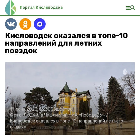
Портал Кисловодска
Кисловодск оказался в топе-10
направлений для летних
поездок
11 июня 2023, 16:30
Общество
Фото:
Людмила Чифликлий /
ИА «Победа26» /
Кисловодск оказался в топе-10 направлений летнего
отдыха