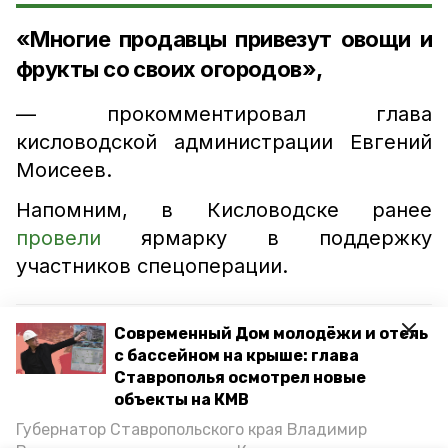
«Многие продавцы привезут овощи и
фрукты со своих огородов»,
— прокомментировал глава
кисловодской администрации Евгений
Моисеев.
Напомним, в Кисловодске ранее
провели
ярмарку в поддержку
участников спецоперации.
Читайте также
Современный Дом молодёжи и отель
с бассейном на крыше: глава
В Кисловодске отменили новогодние
Ставрополья осмотрел новые
праздничные мероприятия
объекты на КМВ
Губернатор Ставропольского края Владимир