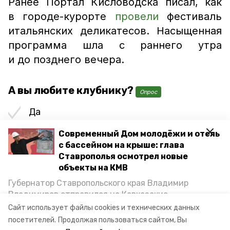
Ранее Портал Кисловодска писал, как
в городе-курорте
провели
фестиваль
итальянских деликатесов. Насыщенная
программа шла с раннего утра
и до позднего вечера.
А вы любите клубнику?
Опрос
Да
Современный Дом молодёжи и отель
Нет
с бассейном на крыше: глава
Ставрополья осмотрел новые
объекты на КМВ
ягоды
клубника
новости кисловодска
Губернатор Ставропольского края Владимир
Владимиров отправился на Кавказские
кисловодск
евгений моисеев
Минеральные Воды, чтобы проинспектировать
Сайт использует файлы cookies и технических данных
строительство объектов в Кисловодске и
вкусы россии
вкусы россии 2022
посетителей.
Продолжая пользоваться сайтом, Вы
Минводах, а также выслушать предложения о