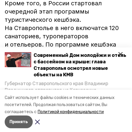
Кроме того, в России стартовал
очередной этап программы
туристического кешбэка.
На Ставрополье в него включатся 120
санаториев, туроператоров
и отельеров. По программе кешбэка
возвращается 20 процентов стоимости
Современный Дом молодёжи и отель
тура или проживания в отеле,
с бассейном на крыше: глава
Ставрополья осмотрел новые
но не более 20 тысяч рублей.
объекты на КМВ
Обязательное условие — оплата картой
Губернатор Ставропольского края Владимир
«Мир».
Владимиров отправился на Кавказские
Минеральные Воды, чтобы проинспектировать
Сайт использует файлы cookies и технических данных
строительство объектов в Кисловодске и
россия
налоговые льготы
ростуризм
посетителей.
Продолжая пользоваться сайтом, Вы
Минводах, а также выслушать предложения о
соглашаетесь с
Политикой конфиденциальности
постройке новых точек притяжения для местных
дмитрий чернышенко
Принять
жителей. Подробнее — в материале «Победы26».