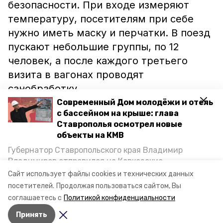
безопасности. При входе измеряют
температуру, посетителям при себе
нужно иметь маску и перчатки. В поезд
пускают небольшие группы, по 12
человек, а после каждого третьего
визита в вагонах проводят
санобработку.
Современный Дом молодёжи и отель
Дальше «Поезд Победы» отправится в
с бассейном на крыше: глава
Минеральные Воды, где будет открыт
Ставрополья осмотрел новые
для зрителей с 28 февраля по 1 марта.
объекты на КМВ
Губернатор Ставропольского края Владимир
Владимиров отправился на Кавказские
ставропольский край
минеральные воды
Минеральные Воды, чтобы проинспектировать
Сайт использует файлы cookies и технических данных
строительство объектов в Кисловодске и
посетителей.
Продолжая пользоваться сайтом, Вы
поезд победы
Минводах, а также выслушать предложения о
соглашаетесь с
Политикой конфиденциальности
постройке новых точек притяжения для местных
Принять
жителей. Подробнее — в материале «Победы26».
Авторы:
Кристина Кузёма