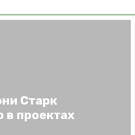
они Старк
ю в проектах