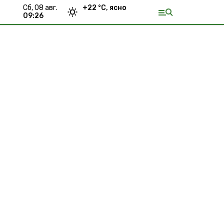
сб, 08 авг.
+
22
°С,
ясно
09:26