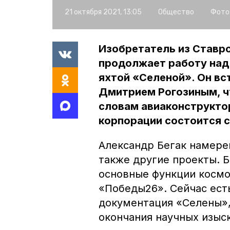
21 октября 2021, 13:05
Общество
Фото
Изобретатель из Ставро
продолжает работу над
яхтой «Селеной». Он вс
Дмитрием Рогозиным, ч
словам авиаконструкто
корпорации состоится с
Александр Бегак намере
также другие проекты. Б
основные функции косм
«Победы26». Сейчас ест
документация «Селены»,
окончания научных изыс