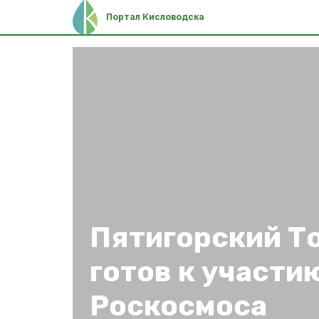
Портал Кисловодска
Пятигорский Т
готов к участи
Роскосмоса