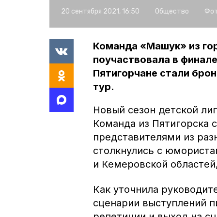
20 сентября 2021, 16:50
Общество
Фот
Команда «Машук» из го
поучаствовала в финале
Пятигорчане стали бро
тур.
Новый сезон детской лиг
Команда из Пятигорска с
представителями из раз
столкнулись с юмориста
и Кемеровской областей
Как уточнила руководит
сценарии выступлений п
репетиции и выход на сц