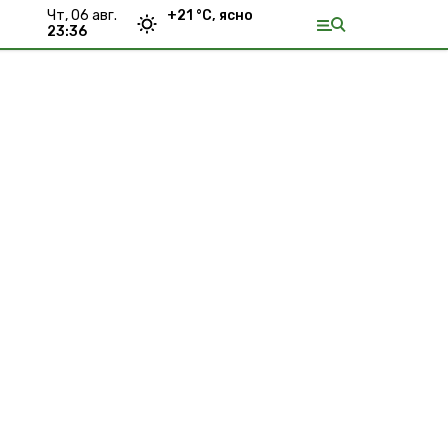
чт, 06 авг.
+
21
°С,
ясно
23:36