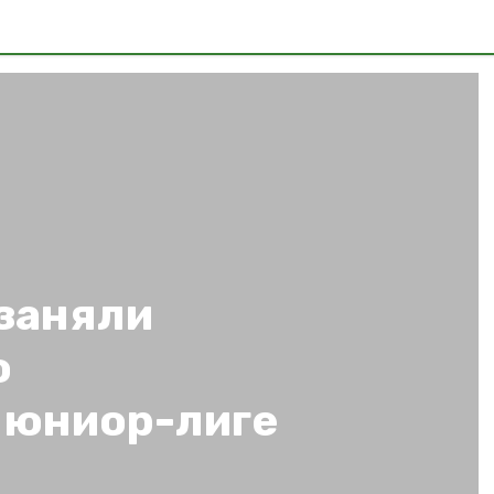
заняли
о
 юниор-лиге