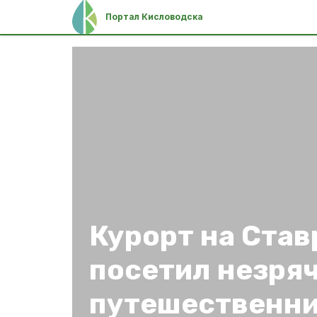
Портал Кисловодска
Курорт на Ста
посетил незряч
путешественн