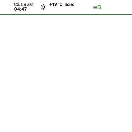
сб, 08 авг.
+
19
°С,
ясно
04:47