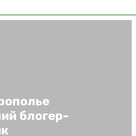
врополье
ий блогер-
ик