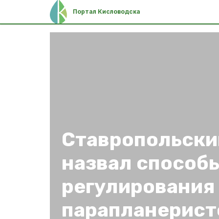
Портал Кисловодска
Ставропольски
назвал способ
регулирования
парапланерист