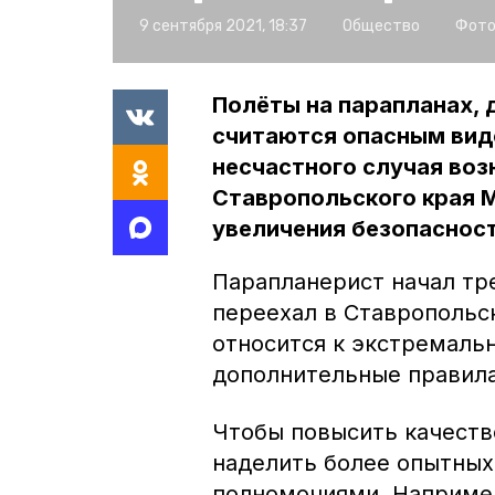
9 сентября 2021, 18:37
Общество
Фото
Полёты на парапланах, 
считаются опасным видо
несчастного случая воз
Ставропольского края 
увеличения безопасност
Парапланерист начал тр
переехал в Ставропольск
относится к экстремаль
дополнительные правила
Чтобы повысить качеств
наделить более опытны
полномочиями. Например