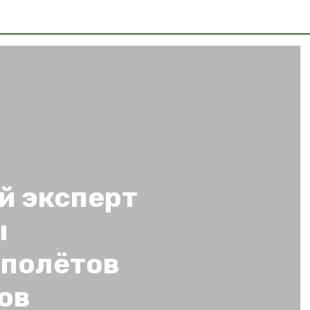
й эксперт
ы
 полётов
ов