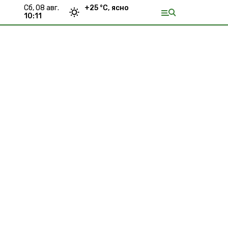
сб, 08 авг.
+
25
°С,
ясно
10:11