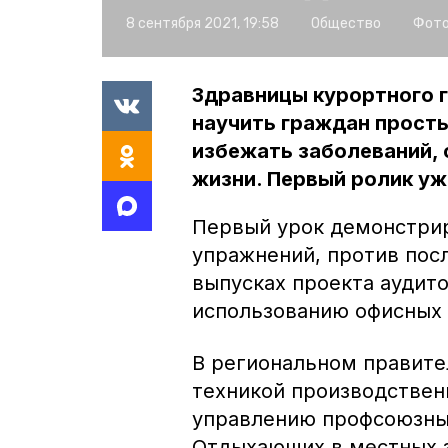
8 сентября 2021, 19:58
Общество
Фото
Здравницы курортного 
научить граждан прост
избежать заболеваний,
жизни. Первый ролик уж
Первый урок демонстри
упражнений, против пос
выпусках проекта аудит
использованию офисных 
В региональном правите
техникой производствен
управлению профсоюзных
Отдыхающих в местных з