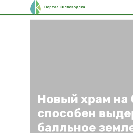
Портал Кисловодска
Новый храм на
способен выде
балльное земл