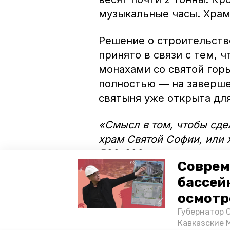
музыкальные часы. Храм
Решение о строительств
принято в связи с тем, 
монахами со святой гор
полностью — на завершен
святыня уже открыта дл
«Смысл в том, чтобы сдел
храм Святой Софии, или 
500-600 лет, а величие и
Соврем
Елевферий.
бассей
осмотр
Губернатор 
Кавказские 
Фото: Алексей Дегтёв