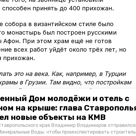
 способен принять до 400 прихожан.
е собора в византийском стиле было
что монастырь был построен русскими
ы Афон. При этом храм ещё не готов
ие всех работ уйдёт около трёх лет, но
я прихожан.
ать это на века. Как, например, в Турции
храмы в Грузии. Там видно, что постройкам
х остаётся до сих пор», — добавил отец
енный Дом молодёжи и отель с
ном на крыше: глава Ставрополь
ел новые объекты на КМВ
Ставропольского края Владимир Владимиров отправился
Минеральные Воды, чтобы проинспектировать строител