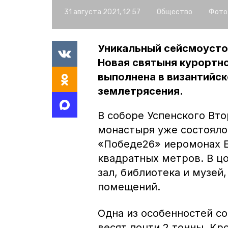
31 августа 2021, 12:57
Общество
Фото
Уникальный сейсмоусто
Новая святыня курортно
выполнена в византийс
землетрясения.
В соборе Успенского Вт
монастыря уже состояло
«Победе26» иеромонах 
квадратных метров. В ц
зал, библиотека и музей
помещений.
Одна из особенностей со
весят почти 2 тонны. Кр