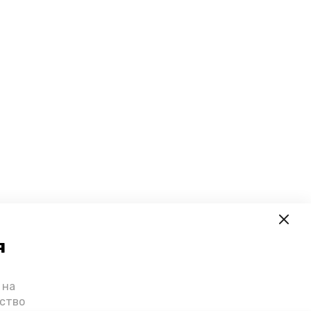
я
 на
ьство