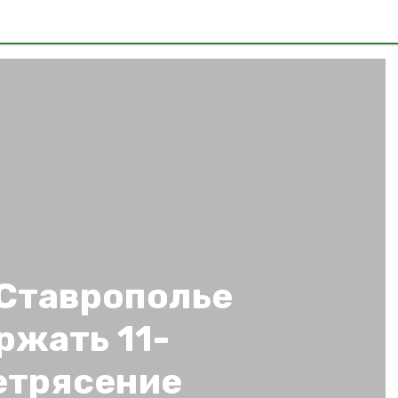
 Ставрополье
ржать 11-
етрясение