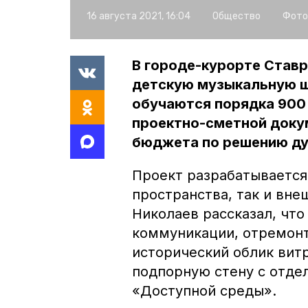
16 августа 2021, 16:04
Общество
Фото
В городе-курорте Став
детскую музыкальную ш
обучаются порядка 900 
проектно-сметной доку
бюджета по решению д
Проект разрабатывается
пространства, так и вн
Николаев рассказал, чт
коммуникации, отремонт
исторический облик вит
подпорную стену с отде
«Доступной среды».