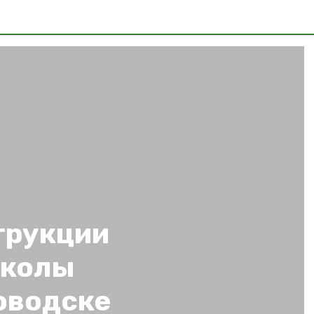
трукции
школы
оводске