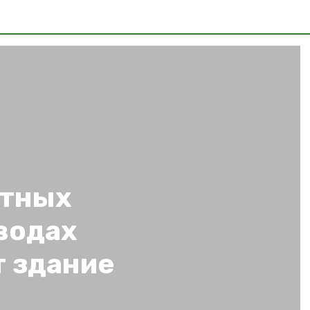
стных
водах
 здание