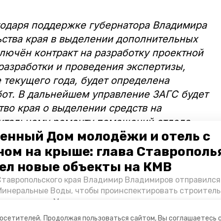
годаря поддержке губернатора Владимира
ьства края в выделении дополнительных
лючён контракт на разработку проектной
разработки и проведения экспертизы,
 текущего года, будет определена
от. В дальнейшем управление ЗАГС будет
тво края о выделении средств на
питальному ремонту помещений отдела
енный Дом молодёжи и отель с
вали в краевом управлении ЗАГС.
ном на крыше: глава Ставрополь
в минераловодском ЗАГСе проводят
ел новые объекты на КМВ
ремоний, а также регистрируют более
Ставропольского края Владимир Владимиров отправился
ти тысяч других документов.
Минеральные Воды, чтобы проинспектировать строител
Кисловодске и Минводах, а также выслушать предложени
овых точек притяжения для местных жителей. Подробне
посетителей.
Продолжая пользоваться сайтом, Вы соглашаетесь 