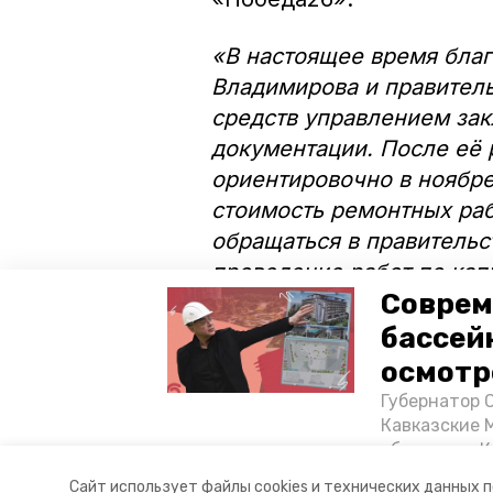
«В настоящее время бла
Владимирова и правител
средств управлением зак
документации. После её 
ориентировочно в ноябре
стоимость ремонтных раб
обращаться в правительс
проведение работ по ка
Соврем
ЗАГС», — прокомментиро
бассей
Отметим, что ежегодно 
осмотр
свыше 500 свадебных це
Губернатор 
пять тысяч актов и девя
Кавказские 
объектов в 
постройке н
Авторы:
Анастасия Колмыкова
Сайт использует файлы cookies и технических данных 