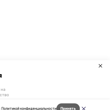
я
 на
ьство
я о
е — в
Лента новостей
с
Политикой конфиденциальности
Принять