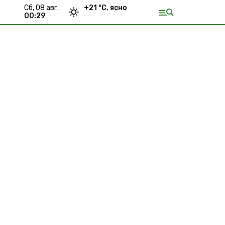
сб, 08 авг.
+
21
°С,
ясно
00:29