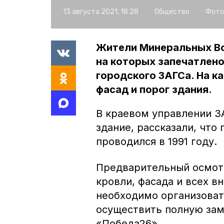
13 августа 2021, 18:28
Общество
Фото
Жители Минеральных Во
на которых запечатлено
городского ЗАГСа. На к
фасад и порог здания.
В краевом управлении З
здание, рассказали, что
проводился в 1991 году.
Предварительный осмотр
кровли, фасада и всех в
необходимо организова
осуществить полную за
«Победа26».