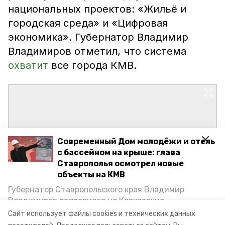
национальных проектов: «Жильё и
городская среда» и «Цифровая
экономика». Губернатор Владимир
Владимиров отметил, что система
охватит
все города КМВ.
Современный Дом молодёжи и отель
с бассейном на крыше: глава
Ставрополья осмотрел новые
объекты на КМВ
Губернатор Ставропольского края Владимир
Владимиров отправился на Кавказские
Минеральные Воды, чтобы проинспектировать
Сайт использует файлы cookies и технических данных
строительство объектов в Кисловодске и