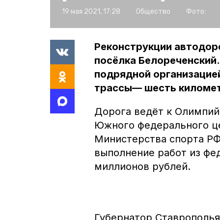
19 мая 2021, 17:28
Общество
Фото:
Реконструкции автодор
посёлка Белореченский.
подрядной организацие
трассы— шесть киломе
Дорога ведёт к Олимпий
Южного федерального ц
Министерства спорта РФ
выполнение работ из фе
миллионов рублей.
Губернатор Ставрополь