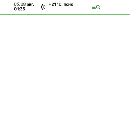
сб, 08 авг.
+
21
°С,
ясно
01:35