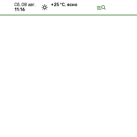
сб, 08 авг.
+
25
°С,
ясно
11:16