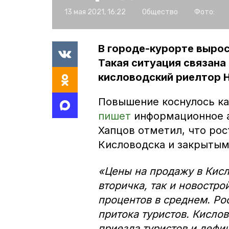
13 мая 2021, 16:22
Общество
Фото:
В городе-курорте вырос
Такая ситуация связана
кисловодский риелтор 
Повышение коснулось как
пишет
информационное а
Хапцов отметил, что рос
Кисловодска и закрытым
«Цены на продажу в Кисл
вторичка, так и новостро
процентов в среднем. Рос
притока туристов. Кислов
приезда туристов и дефи