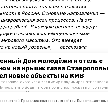
 которые станут толчком в развитии
ьности в России. Основные направления —
 цифровизация всех процессов. На это
рда рублей. В каждом регионе создадут
адки с высоко квалифицированными
и мирового масштаба. Это выведет
с на новый уровень», — рассказала
енный Дом молодёжи и отель с
ия вручили благодарственные письма за
ном на крыше: глава Ставрополь
льность от президента России Владимира
ел новые объекты на КМВ
и и представители ряда регионов, в том
Ставропольского края Владимир Владимиров отправился
сина.
Минеральные Воды, чтобы проинспектировать строител
Кисловодске и Минводах, а также выслушать предложени
овых точек притяжения для местных жителей. Подробне
посетителей.
Продолжая пользоваться сайтом, Вы соглашаетесь 
Победы26».