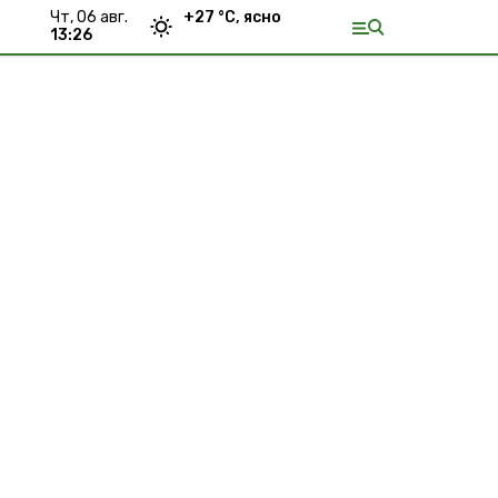
чт, 06 авг.
+
27
°С,
ясно
13:26