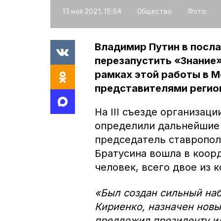
13 мая 2021, 15:54
Общество
Фото:
Владимир Путин в посл
перезапустить «Знание»
рамках этой работы в М
представителями регио
На III съезде организац
определили дальнейшие 
председатель ставропол
Братусина вошла в коорд
человек, всего двое из
«Был создан сильный наб
Кириенко, назначен новы
предложил президенту и