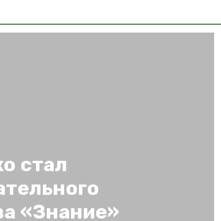
о стал
ательного
ва «Знание»