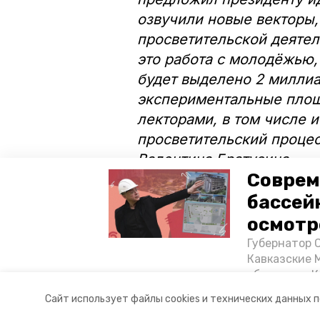
озвучили новые векторы,
просветительской деятел
это работа с молодёжью,
будет выделено 2 миллиа
экспериментальные площ
лекторами, в том числе 
просветительский процес
Валентина Братусина.
Соврем
Также в ходе мероприят
бассей
просветительскую деяте
осмотр
Путина. Награду получил
Губернатор 
числе и Валентина Брату
Кавказские 
объектов в 
постройке н
Авторы:
Диана Кудрявцева
Сайт использует файлы cookies и технических данных 
материале «