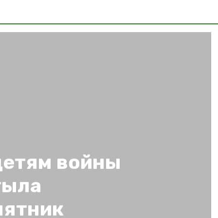
детям войны
тыла
мятник