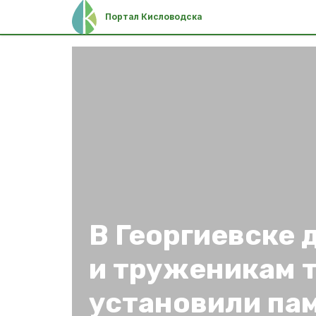
Портал Кисловодска
В Георгиевске 
и труженикам 
установили па