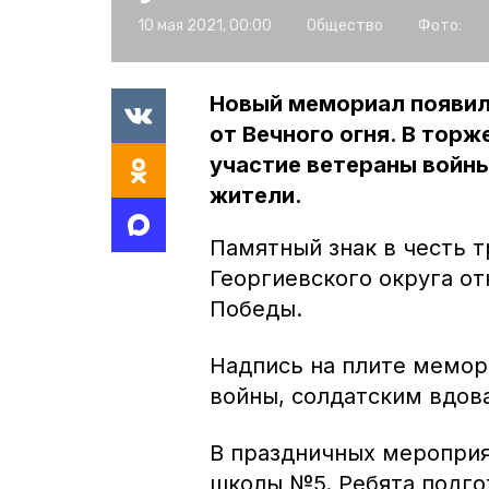
10 мая 2021, 00:00
Общество
Фото:
Новый мемориал появил
от Вечного огня. В тор
участие ветераны войны
жители.
Памятный знак в честь 
Георгиевского округа о
Победы.
Надпись на плите мемор
войны, солдатским вдова
В праздничных мероприя
школы №5. Ребята подго