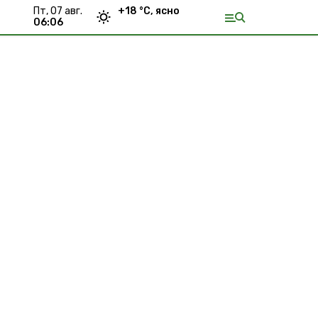
пт, 07 авг.
+
18
°С,
ясно
06:06