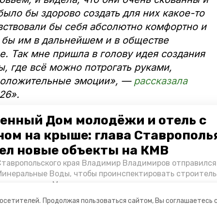
было бы здорово создать для них какое-то
увствовали бы себя абсолютно комфортно и
 бы им в дальнейшем и в обществе
. Так мне пришла в голову идея создания
, где всё можно потрогать руками,
 положительные эмоции», —
рассказала
26».
енный Дом молодёжи и отель с
 такие комнаты должны быть в каждой
ть проект необходимо финансирование, а
ном на крыше: глава Ставрополь
боте с детьми с ОВЗ.
ел новые объекты на КМВ
Ставропольского края Владимир Владимиров отправился
Минеральные Воды, чтобы проинспектировать строител
Кисловодске и Минводах, а также выслушать предложени
овых точек притяжения для местных жителей. Подробне
посетителей.
Продолжая пользоваться сайтом, Вы соглашаетесь 
Победы26».