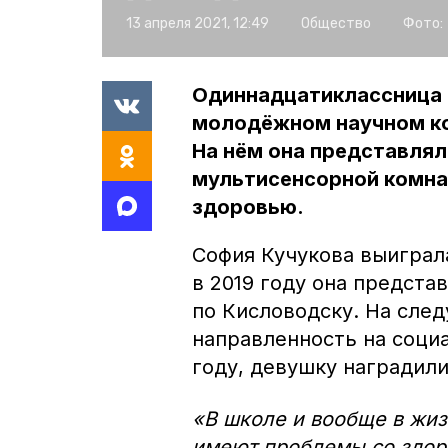
13 апреля 2021, 12:49
Общество
Фото:
Одиннадцатиклассница 
молодёжном научном ко
На нём она представлял
мультисенсорной комна
здоровью.
София Кучукова выиграла
в 2019 году она предста
по Кисловодску. На сле
направленность на социа
году, девушку наградили
«В школе и вообще в жиз
имеют проблемы со здоро