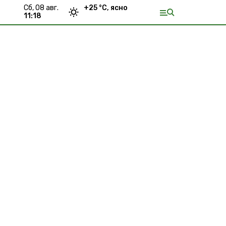
сб, 08 авг.
+
25
°С,
ясно
11:18