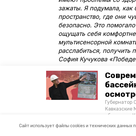
зажаты. Я подумала, как 
пространство, где они ч
безопасно. Это помогало
ощущать себя комфортнее
мультисенсорной комнаты
расслабиться, получить
София Кучукова «Победе
Соврем
Школьница считает, что
школе. Чтобы реализова
бассей
также специалисты по ра
осмотр
Губернатор 
Кавказские 
Фото: София Кучукова
объектов в 
постройке н
Авторы:
Мила Гень
Сайт использует файлы cookies и технических данных 
материале «