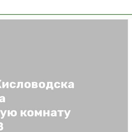
Кисловодска
а
ую комнату
З