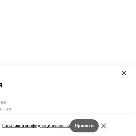
я
 на
ьство
я о
е — в
Лента новостей
с
Политикой конфиденциальности
Принять