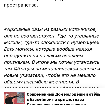
пространства.
«Архивные базы из разных источников,
они не соответствуют. Где-то утерянные
могилы, где-то сложности с нумерацией.
Есть могилы, которые вообще нельзя
определить ни по каким внешним
признакам. В итоге мы хотим установить
там QR-коды на металлической основе и
новые указатели, чтобы это не мешало
общему ансамблю местности. В
завершении создание цифрового киоска,
с картой и основной информацией о
Современный Дом молодёжи и отель
с бассейном на крыше: глава
людях, которые там захоронены.
Ставрополья осмотрел новые