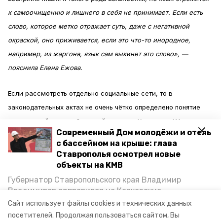
к самоочищению и лишнего в себя не принимает. Если есть
слово, которое метко отражает суть, даже с негативной
окраской, оно приживается, если это что-то инородное,
например, из жаргона, язык сам выкинет это слово», —
пояснила Елена Ежова.
Если рассмотреть отдельно социальные сети, то в
законодательных актах не очень чётко определено понятие
инвективной и оскорбляющей лексики. Как
пишет
ИА
Современный Дом молодёжи и отель
«Победа26», есть чётко разграниченные понятия клеветы и
с бассейном на крыше: глава
оскорбления. Однако многие нюансы прописаны в
Ставрополья осмотрел новые
комментариях экспертов.
объекты на КМВ
Губернатор Ставропольского края Владимир
Например, сообщество по лингвистическим экспертизам
Владимиров отправился на Кавказские
Минеральные Воды, чтобы проинспектировать
ГЛЭДИС вырабатывает и распространяет в юридической
Сайт использует файлы cookies и технических данных
строительство объектов в Кисловодске и
посетителей.
Продолжая пользоваться сайтом, Вы
среде рекомендации, которыми можно воспользоваться.