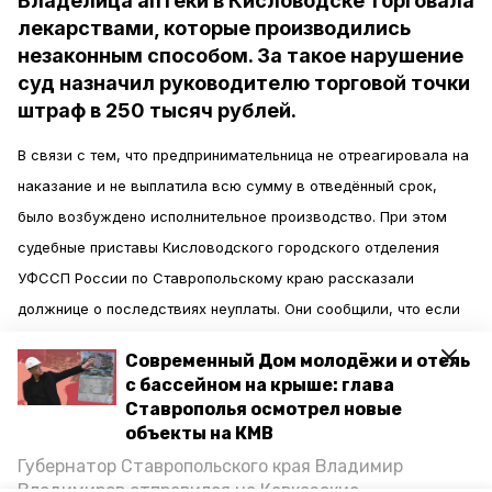
Владелица аптеки в Кисловодске торговала
лекарствами, которые производились
незаконным способом. За такое нарушение
суд назначил руководителю торговой точки
штраф в 250 тысяч рублей.
В связи с тем, что предпринимательница не отреагировала на
наказание и не выплатила всю сумму в отведённый срок,
было возбуждено исполнительное производство. При этом
судебные приставы Кисловодского городского отделения
УФССП России по Ставропольскому краю рассказали
должнице о последствиях неуплаты. Они сообщили, что если
она не погасит весь штраф, то специалисты обратятся в суд,
Современный Дом молодёжи и отель
чтобы ужесточить наказание.
с бассейном на крыше: глава
Ставрополья осмотрел новые
После вынесения уведомления от приставов женщина
объекты на КМВ
испугалась более серьёзных последствий. Через неделю она
Губернатор Ставропольского края Владимир
Владимиров отправился на Кавказские
выплатила всю сумму задолженности.