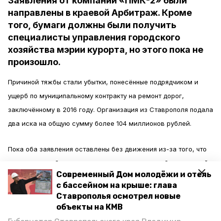
Заявления от компании «ПМК-2» были
направлены в краевой Арбитраж. Кроме
того, бумаги должны были получить
специалисты управления городского
хозяйства мэрии курорта, но этого пока не
произошло.
Причиной тяжбы стали убытки, понесённые подрядчиком и
ущерб по муниципальному контракту на ремонт дорог,
заключённому в 2016 году. Организация из Ставрополя подала
два иска на общую сумму более 104 миллионов рублей.
Пока оба заявления оставлены без движения из-за того, что
инициатор разбирательства не направил копии бумаг второй
Современный Дом молодёжи и отель
стороне. Информационное агентство «Победа26»
пишет
, что в
с бассейном на крыше: глава
администрации Кисловодска подтвердили, что
Ставрополья осмотрел новые
соответствующие документы не поступали в управлении
объекты на КМВ
городского хозяйства.