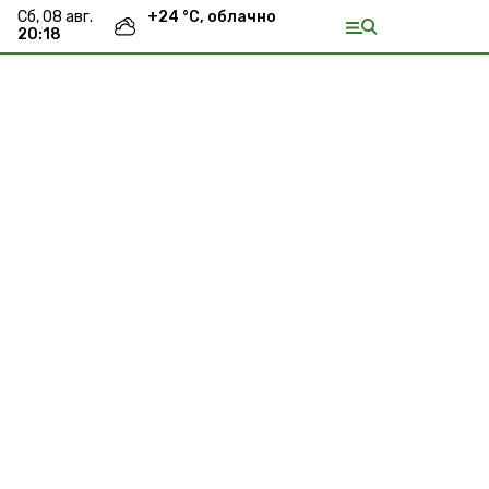
сб, 08 авг.
+
24
°С,
облачно
20:18