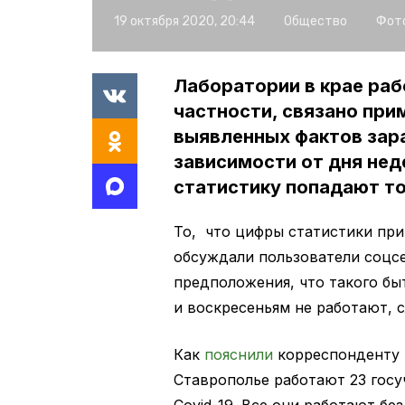
19 октября 2020, 20:44
Общество
Фото
Лаборатории в крае раб
частности, связано при
выявленных фактов зар
зависимости от дня нед
статистику попадают т
То, что цифры статистики при
обсуждали пользователи соцс
предположения, что такого бы
и воскресеньям не работают,
Как
пояснили
корреспонденту 
Ставрополье работают 23 госу
Covid-19. Все они работают бе