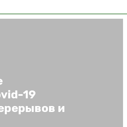
е
vid-19
ерерывов и