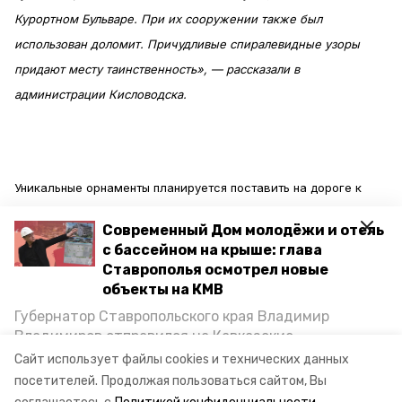
Курортном Бульваре. При их сооружении также был
использован доломит. Причудливые спиралевидные узоры
придают месту таинственность», — рассказали в
администрации Кисловодска.
Уникальные орнаменты планируется поставить на дороге к
южному склону Эльбруса. Не так давно на ней провели
Современный Дом молодёжи и отель
ландшафтное озеленение, и вскоре его дополнят каменные
с бассейном на крыше: глава
узоры как предвестники скорой встречи с самой высокой
Ставрополья осмотрел новые
вершиной Европы.
объекты на КМВ
Губернатор Ставропольского края Владимир
Владимиров отправился на Кавказские
Минеральные Воды, чтобы проинспектировать
Сайт использует файлы cookies и технических данных
строительство объектов в Кисловодске и
посетителей.
Продолжая пользоваться сайтом, Вы
Фото: администрация Кисловодска.
Минводах, а также выслушать предложения о