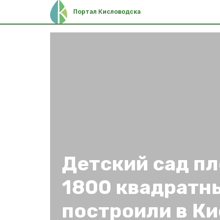
Портал Кисловодска
Детский сад п
1800 квадратн
построили в К