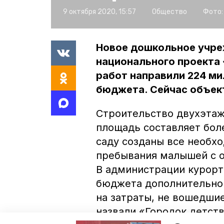
9 октября 2020, 15:57
Общество
Фото:
Новое дошкольное учре
национального проекта
работ направили 224 ми
бюджета. Сейчас объект
Строительство двухэтаж
площадь составляет бол
саду созданы все необх
пребывания малышей с 
В администрации курорт
бюджета дополнительно 
на затраты, не вошедши
назвали «Городок детств