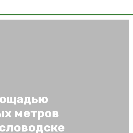
лощадью
ых метров
исловодске