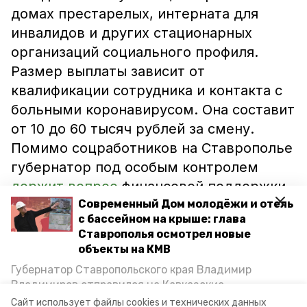
домах престарелых, интерната для
инвалидов и других стационарных
организаций социального профиля.
Размер выплаты зависит от
квалификации сотрудника и контакта с
больными коронавирусом. Она составит
от 10 до 60 тысяч рублей за смену.
Помимо соцработников на Ставрополье
губернатор под особым контролем
держит вопрос
финансовой поддержки
врачей.
Современный Дом молодёжи и отель
с бассейном на крыше: глава
Ставрополья осмотрел новые
Надбавки планировалось выплачивать с
объекты на КМВ
15 апреля по 15 июля, затем их продлили
Губернатор Ставропольского края Владимир
до 15 сентября. Теперь на заседании
Владимиров отправился на Кавказские
правительства 10 сентября их продлили
Минеральные Воды, чтобы проинспектировать
Сайт использует файлы cookies и технических данных