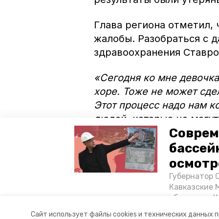
Глава региона отметил,
жалобы. Разобраться с 
здравоохранения Ставро
«Сегодня ко мне девочка
хоре. Тоже не может сдел
Этот процесс надо нам к
людей, которые не могут
Соврем
Давай вместе с этим раз
нас рост заболеваемости,
бассей
пояснил губернатор Вла
осмотр
Губернатор 
Кавказские 
объектов в 
постройке н
Авторы:
Вита Кузьменко
Сайт использует файлы cookies и технических данных 