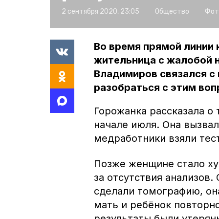
2 сентября 2020, 23:05
Общество
Фот
Во время прямой линии 
жительница с жалобой н
Владимиров связался с
разобраться с этим воп
Горожанка рассказала о 
начале июля. Она вызвал
медработники взяли тест
Позже женщине стало хуж
за отсутствия анализов.
сделали томографию, он
мать и ребёнок повторно
результаты были утерян