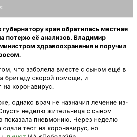
о:
к губернатору края обратилась местная
а потерю её анализов. Владимир
 министром здравоохранения и поручил
росом.
том, что заболела вместе с сыном ещё в
а бригаду скорой помощи, и
 на коронавирус.
е, однако врач не назначил лечение из-
 Спустя неделю жительница с сыном
а показала пневмонию. Через неделю
 сдали тест на коронавирус, но
ы,
пишет
ИА «Победа26».