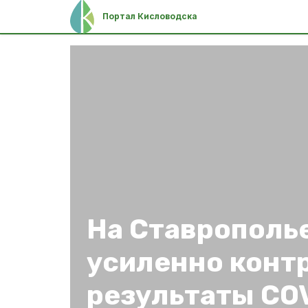
Портал Кисловодска
На Ставрополь
усиленно конт
результаты CO