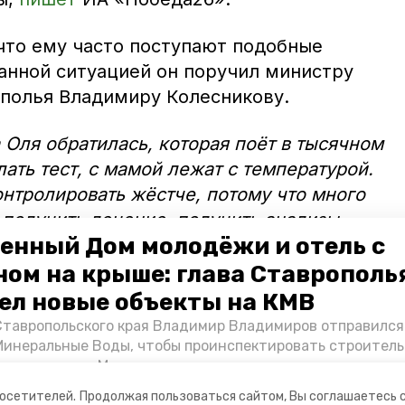
 что ему часто поступают подобные
данной ситуацией он поручил министру
полья Владимиру Колесникову.
 Оля обратилась, которая поёт в тысячном
ать тест, с мамой лежат с температурой.
онтролировать жёстче, потому что много
 получить лечение, получить анализы.
енный Дом молодёжи и отель с
берёмся. Это производная, потому что у
 потому что рост нагрузки на врачей», —
ном на крыше: глава Ставрополь
димир Владимиров.
ел новые объекты на КМВ
Ставропольского края Владимир Владимиров отправился
Минеральные Воды, чтобы проинспектировать строител
Кисловодске и Минводах, а также выслушать предложени
овых точек притяжения для местных жителей. Подробне
посетителей.
Продолжая пользоваться сайтом, Вы соглашаетесь 