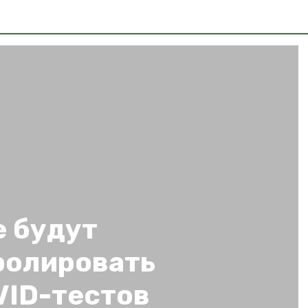
е будут
ролировать
VID-тестов