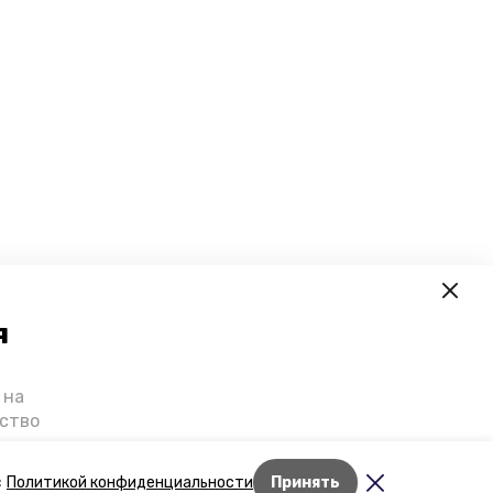
я
 на
ьство
я о
е — в
Лента новостей
с
Политикой конфиденциальности
Принять