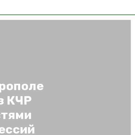
врополе
з КЧР
стями
ессий