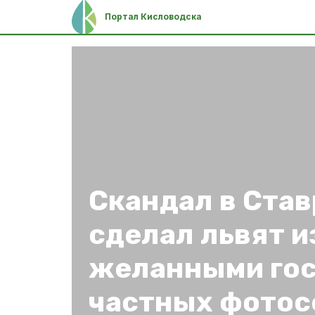
Портал Кисловодска
Скандал в Ста
сделал львят и
желанными го
частных фотос