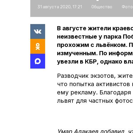
31 августа 2020, 17:21
Общество
Фото
В августе жители краев
неизвестные у парка П
прохожим с львёнком. 
измученным. По информ
увезли в КБР, однако в
Разводчик экзотов, жите
что попытка активистов 
ему рекламу. Благодаря 
львят для частных фото
Умар Алакаев добавил, ч