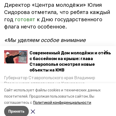
Директор «Центра молодёжи» Юлия
Сидорова отметила, что ребята каждый
год
готовят
к Дню государственного
флага нечто особенное.
«Мы уделяем особое внимание
гражданско-патриотическому
Современный Дом молодёжи и отель
воспитанию нашей молодежи. Флаг -
с бассейном на крыше: глава
государственный символ, которым мы
Ставрополья осмотрел новые
гордимся!» — прокомментировала она.
объекты на КМВ
Губернатор Ставропольского края Владимир
Владимиров отправился на Кавказские
Фото: kislovodsk.official
Минеральные Воды, чтобы проинспектировать
Сайт использует файлы cookies и технических данных
строительство объектов в Кисловодске и
посетителей.
Продолжая пользоваться сайтом, Вы
Минводах, а также выслушать предложения о
соглашаетесь с
Политикой конфиденциальности
постройке новых точек притяжения для местных
Принять
жителей. Подробнее — в материале «Победы26».
Авторы:
Сергей Гаврилюк