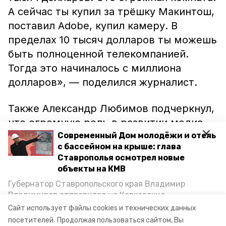
А сейчас ты купил за трёшку Макинтош,
поставил Adobe, купил камеру. В
пределах 10 тысяч долларов ты можешь
быть полноценной телекомпанией.
Тогда это начиналось с миллиона
долларов», — поделился журналист.
Также Александр Любимов подчеркнул,
что огромную роль в развитии медиа
сыграл интернет. В начале его карьеры
Современный Дом молодёжи и отель
с бассейном на крыше: глава
передать ролик из какого-либо города
Ставрополья осмотрел новые
России было гораздо сложнее, чем
объекты на КМВ
сейчас. Теперь пересылка видео
Губернатор Ставропольского края Владимир
занимает буквально секунды.
Владимиров отправился на Кавказские
Минеральные Воды, чтобы проинспектировать
Сайт использует файлы cookies и технических данных
строительство объектов в Кисловодске и
посетителей.
Продолжая пользоваться сайтом, Вы
Фото: пресс-центр форума «Машук»