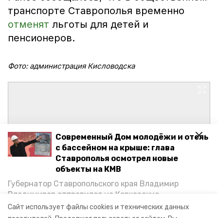
транспорте Ставрополья временно
отменят
льготы для детей и
пенсионеров.
Фото: администрация Кисловодска
Современный Дом молодёжи и отель
с бассейном на крыше: глава
Ставрополья осмотрел новые
объекты на КМВ
Губернатор Ставропольского края Владимир
Владимиров отправился на Кавказские
Минеральные Воды, чтобы проинспектировать
Сайт использует файлы cookies и технических данных
строительство объектов в Кисловодске и