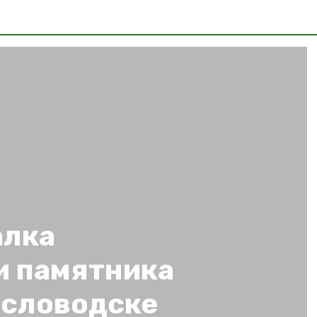
алка
и памятника
исловодске