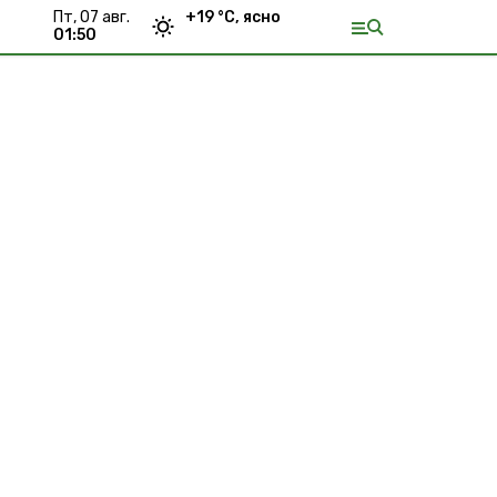
пт, 07 авг.
+
19
°С,
ясно
01:50