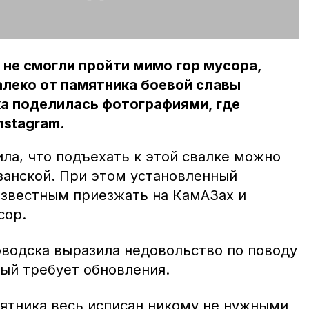
не смогли пройти мимо гор мусора,
леко от памятника боевой славы
а поделилась фотографиями, где
nstagram.
ла, что подъехать к этой свалке можно
занской. При этом установленный
звестным приезжать на КамАЗах и
сор.
водска выразила недовольство по поводу
рый требует обновления.
ятника весь исписан никому не нужными