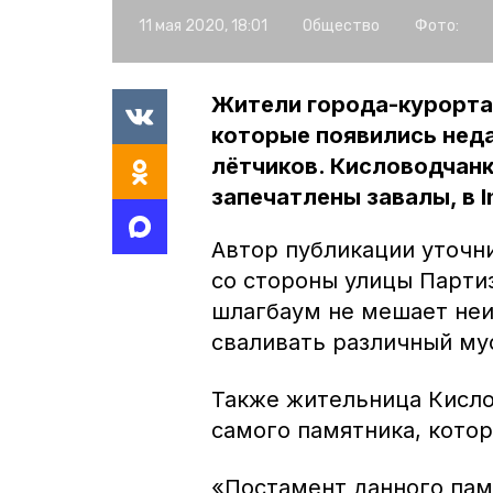
11 мая 2020, 18:01
Общество
Фото:
Жители города-курорта 
которые появились неда
лётчиков. Кисловодчанк
запечатлены завалы, в I
Автор публикации уточни
со стороны улицы Парти
шлагбаум не мешает неи
сваливать различный му
Также жительница Кисло
самого памятника, кото
«Постамент данного пам