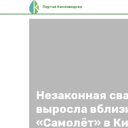
Портал Кисловодска
Незаконная св
выросла вблиз
«Самолёт» в К