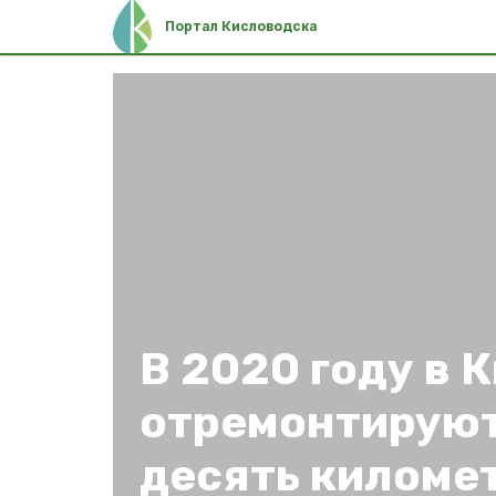
Портал Кисловодска
В 2020 году в 
отремонтируют
десять киломе