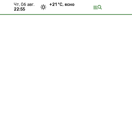
чт, 06 авг.
+
21
°С,
ясно
22:55