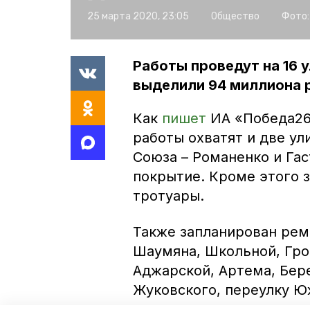
25 марта 2020, 23:05
Общество
Фото:
Работы проведут на 16 у
выделили 94 миллиона 
Как
пишет
ИА «Победа26
работы охватят и две ул
Союза – Романенко и Га
покрытие. Кроме этого
тротуары.
Также запланирован рем
Шаумяна, Школьной, Гроз
Аджарской, Артема, Бер
Жуковского, переулку Ю