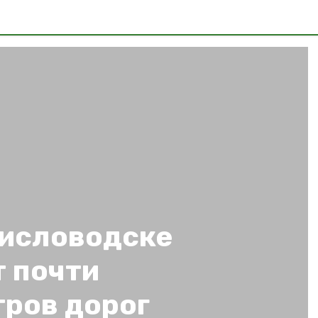
Кисловодске
 почти
тров дорог