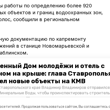
ы работы по определению более 920
ых объектов и границ водоохранных зон,
лос, сообщили в региональном
тную документацию по капремонту
жений в станице Новомарьевской и
Саблинском.
енный Дом молодёжи и отель с
аны 22 противопаводковых мероприятия.
ят 747,2 миллиона рублей.
ном на крыше: глава Ставрополь
ел новые объекты на КМВ
и Кисловодска
жаловались
на мусор на
Ставропольского края Владимир Владимиров отправился
вка.
Минеральные Воды, чтобы проинспектировать строител
Кисловодске и Минводах, а также выслушать предложени
овых точек притяжения для местных жителей. Подробне
посетителей.
Продолжая пользоваться сайтом, Вы соглашаетесь 
Победы26».