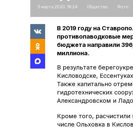
3 марта 2020, 18:24
Общество
Фото:
В 2019 году на Ставроп
противопаводковые меро
бюджета направили 396,
миллиона.
В результате берегоукр
Кисловодске, Ессентуках
Также капитально отрем
гидротехнических соору
Александровском и Ладо
Кроме того, расчистили 
числе Ольховка в Кисло