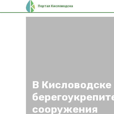
Портал Кисловодска
В Кисловодске
берегоукрепит
сооружения