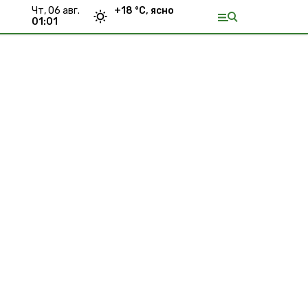
чт, 06 авг.
+
18
°С,
ясно
01:01