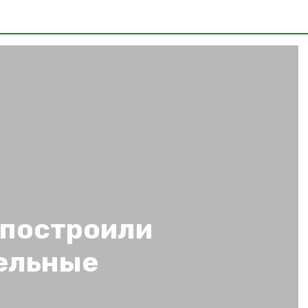
 построили
ельные