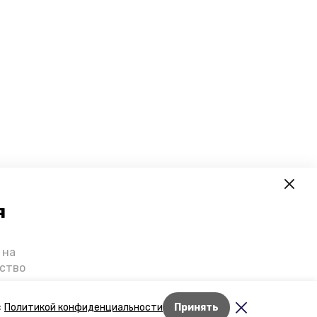
я
 на
ьство
я о
е — в
Лента новостей
с
Политикой конфиденциальности
Принять