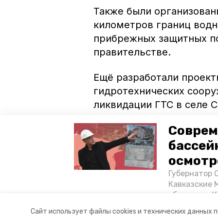
Также были организован
километров границ водн
прибрежных защитных по
правительстве.
Ещё разработали проек
гидротехнических соору
ликвидации ГТС в селе 
Соврем
В 2020 году запланиров
На их реализацию направ
бассей
осмотр
Напомним, ранее жител
Губернатор 
набережной реки Берёзо
Кавказские 
объектов в 
постройке н
Авторы:
Ольга Дьякова
Сайт использует файлы cookies и технических данных 
материале «