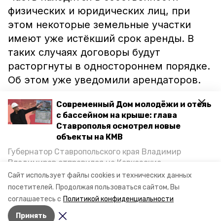
физических и юридических лиц, при
этом некоторые земельные участки
имеют уже истёкший срок аренды. В
таких случаях договоры будут
расторгнуты в одностороннем порядке.
Об этом уже уведомили арендаторов.
Тем временем клинику-долгострой на
Современный Дом молодёжи и отель
с бассейном на крыше: глава
улице Ярошенко в Кисловодске
Ставрополья осмотрел новые
планируют восстановить
при
объекты на КМВ
поддержке Федерального медико-
Губернатор Ставропольского края Владимир
биологического агентства.
Владимиров отправился на Кавказские
Минеральные Воды, чтобы проинспектировать
Сайт использует файлы cookies и технических данных
строительство объектов в Кисловодске и
Фото: администрация Кисловодска
посетителей.
Продолжая пользоваться сайтом, Вы
Минводах, а также выслушать предложения о
соглашаетесь с
Политикой конфиденциальности
постройке новых точек притяжения для местных
Принять
жителей. Подробнее — в материале «Победы26».
Авторы:
Ольга Самсонова