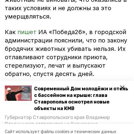
таких условиях и не должны за это
умерщвляться.
Как
пишет
ИА «Победа26», в городской
администрации пояснили, что по закону
бродячих животных убивать нельзя. Их
отлавливают сотрудники приюта,
стерелизуют, лечат и выпускают
обратно, спустя десять дней.
Если где-то были замечены бездомные
Современный Дом молодёжи и отель
с бассейном на крыше: глава
животные, надо заявить об этом в
Ставрополья осмотрел новые
комитет городского хозяйства
объекты на КМВ
администрации. Если псы нападают на
Губернатор Ставропольского края Владимир
людей, надо сообщить по номеру 112.
Владимиров отправился на Кавказские
Минеральные Воды, чтобы проинспектировать
Сайт использует файлы cookies и технических данных