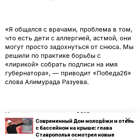
«Я общался с врачами, проблема в том,
что есть дети с аллергией, астмой, они
могут просто задохнуться от снюса. Мы
решили по практике борьбы с
«лирикой» собрать подписи на имя
губернатора», — приводит «Победа26»
слова Алимурада Разуева.
Напомним, что летом 2019 года эта
Современный Дом молодёжи и отель
общественная организация
провела
с бассейном на крыше: глава
акцию
помощи многодетным семьям
Ставрополья осмотрел новые