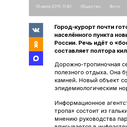
13 июля 2019, 11:40
Общество
Фото:
Город-курорт почти гот
населённого пункта нов
России. Речь идёт о «б
составляет полтора ки
Дорожно-тропиночная се
полезного отдыха. Она б
камней. Новый объект с
эпидемиологическим но
Информационное агентс
тропа» состоит из гальк
мнению руководства пар
вписывается в инфрастр