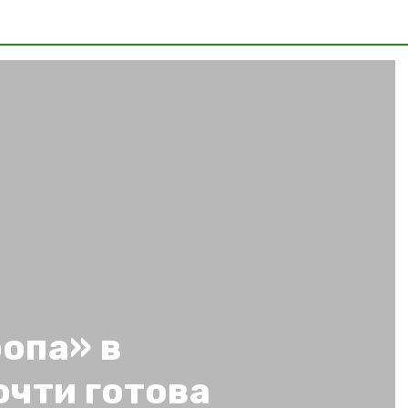
опа» в
очти готова