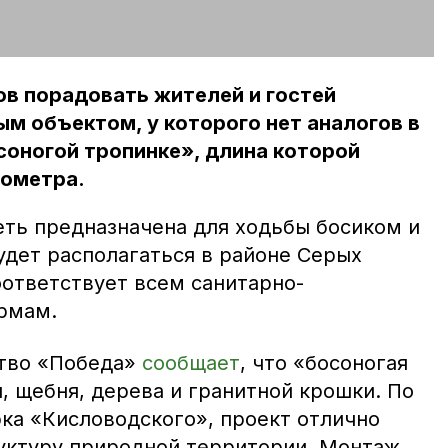
ов порадовать жителей и гостей
ым объектом, у которого нет аналогов в
осоногой тропинке», длина которой
лометра.
ть предназначена для ходьбы босиком и
удет располагаться в районе Серых
оответствует всем санитарно-
рмам.
тво «Победа»
сообщает
, что «босоногая
и, щебня, дерева и гранитной крошки. По
ка «Кисловодского», проект отлично
уктуру природной территории. Монтаж