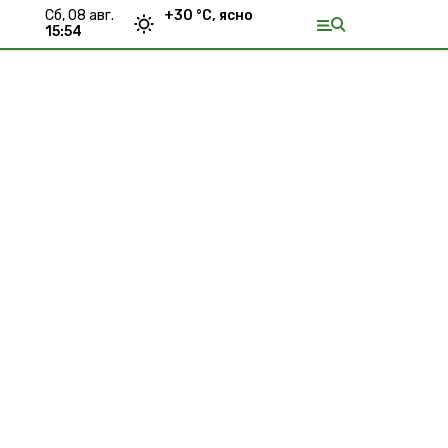
сб, 08 авг.
+
30
°С,
ясно
15:54