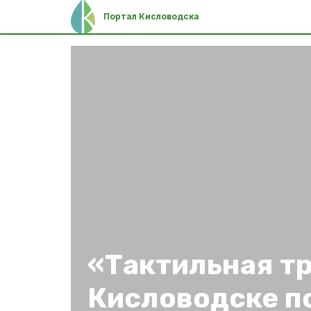
Портал Кисловодска
«Тактильная тр
Кисловодске п