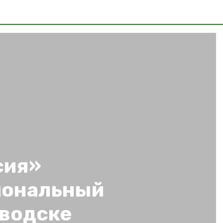
сия»
иональный
оводске