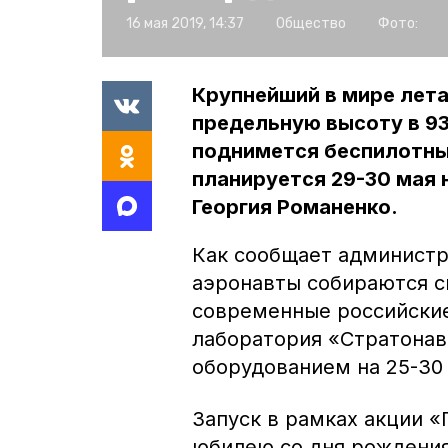
16 мая 2019, 14:37
Общество
Фото:
Крупнейший в мире лет
предельную высоту в 93
поднимется беспилотны
планируется 29-30 мая 
Георгия Романенко.
Как сообщает администр
аэронавты собираются с
современные российские
лаборатория «Стратонав
оборудованием на 25-30
Запуск в рамках акции 
юбилею со дня рождения