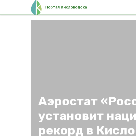
Портал Кисловодска
Аэростат «Рос
установит нац
рекорд в Кисл