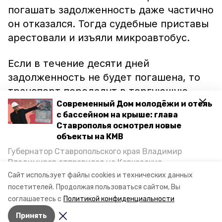
погашать задолженность даже частично
он отказался. Тогда судебные приставы
арестовали и изъяли микроавтобус.
Если в течение десяти дней
задолженность не будет погашена, то
транспорт передадут в торгующую
организацию для дальнейшей
Современный Дом молодёжи и отель
с бассейном на крыше: глава
реализации.
Ставрополья осмотрел новые
объекты на КМВ
Ранее в Кисловодске судебные
Губернатор Ставропольского края Владимир
приставы
добились
выплат по
Владимиров отправился на Кавказские
коммунальным платежам от владельца
Минеральные Воды, чтобы проинспектировать
Сайт использует файлы cookies и технических данных
строительство объектов в Кисловодске и
мусоровоза.
посетителей.
Продолжая пользоваться сайтом, Вы
Минводах, а также выслушать предложения о
соглашаетесь с
Политикой конфиденциальности
постройке новых точек притяжения для местных
Принять
жителей. Подробнее — в материале «Победы26».
Авторы:
Ольга Дьякова