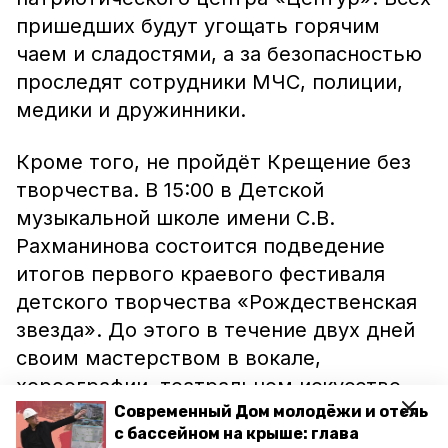
пришедших будут угощать горячим
чаем и сладостями, а за безопасностью
проследят сотрудники МЧС, полиции,
медики и дружинники.
Кроме того, не пройдёт Крещение без
творчества. В 15:00 в Детской
музыкальной школе имени С.В.
Рахманинова состоится подведение
итогов первого краевого фестиваля
детского творчества «Рождественская
звезда». До этого в течение двух дней
своим мастерством в вокале,
хореографии, театральном искусстве,
музыке, изобразительном искусстве и
Современный Дом молодёжи и отель
с бассейном на крыше: глава
декоративно-прикладном творчестве с