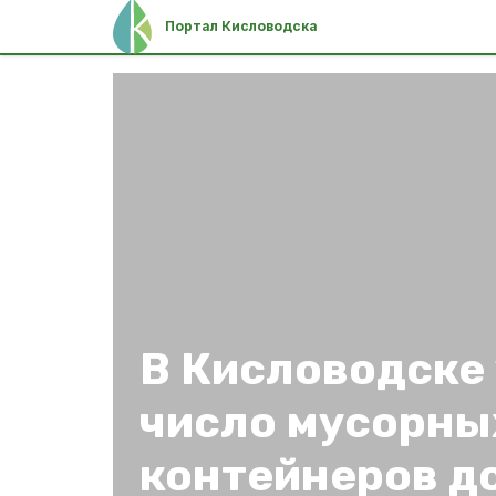
Портал Кисловодска
В Кисловодске
число мусорны
контейнеров до