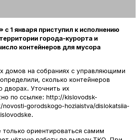
с 1 января приступил к исполнению
 территории города-курорта и
число контейнеров для мусора
х домов на собраниях с управляющими
определили, сколько контейнеров
 дворах. Уточнить их
 по ссылке: http://kislovodsk-
/novosti-gorodskogo-hoziaistva/dislokatsiia-
islovodske.
е только ориентироваться самим
ает чёткую работу по вывозу ТКО. При