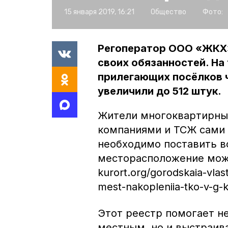
15 января 2019, 16:21
Общество
Фото:
Регоператор ООО «ЖКХ» 
своих обязанностей. На
прилегающих посёлков 
увеличили до 512 штук.
Жители многоквартирны
компаниями и ТСЖ сами 
необходимо поставить во
месторасположение можно
kurort.org/gorodskaia-vlast
mest-nakopleniia-tko-v-g-k
Этот реестр помогает н
местным, но и выстраив