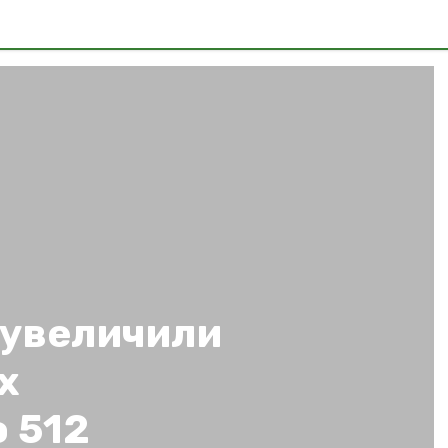
 увеличили
х
 512