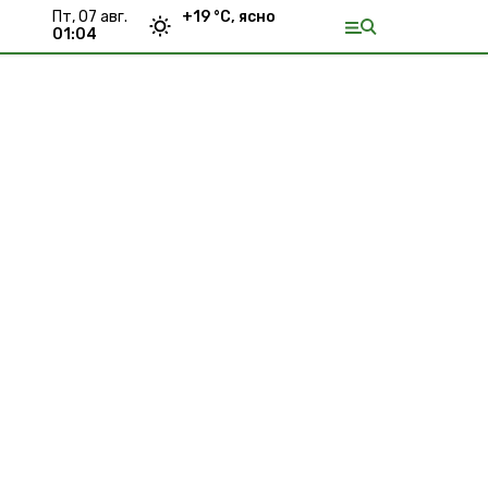
пт, 07 авг.
+
19
°С,
ясно
01:04