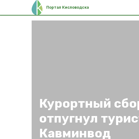
Портал Кисловодска
Курортный сбо
отпугнул тури
Кавминвод