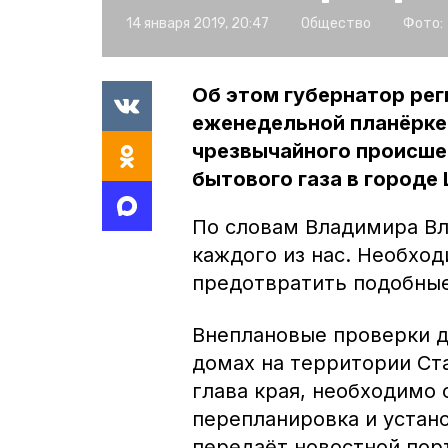
14 января 2019, 20:47
Общество
Фото:
Об этом губернатор ре
еженедельной планёрке 
чрезвычайного происшес
бытового газа в городе
По словам Владимира Вл
каждого из нас. Необхо
предотвратить подобные
Внеплановые проверки д
домах на территории Ст
глава края, необходимо
перепланировка и устан
передаёт новостной пор