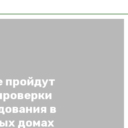
е пройдут
проверки
дования в
ых домах